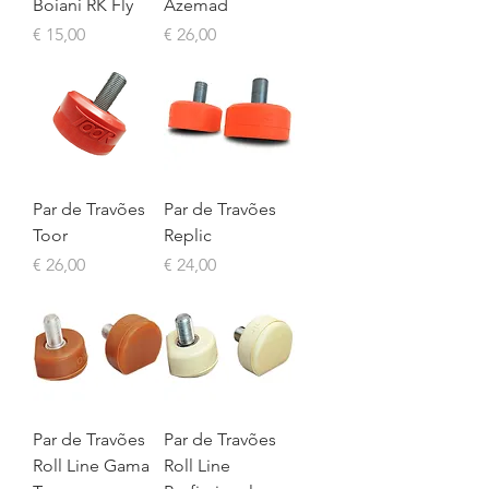
Boiani RK Fly
Azemad
Preço
Preço
€ 15,00
€ 26,00
Par de Travões
Par de Travões
Toor
Replic
Preço
Preço
€ 26,00
€ 24,00
Par de Travões
Par de Travões
Roll Line Gama
Roll Line