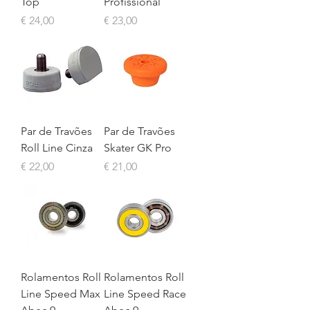
Top
Profissional
Preço
Preço
€ 24,00
€ 23,00
Par de Travões
Par de Travões
Roll Line Cinza
Skater GK Pro
Preço
Preço
€ 22,00
€ 21,00
Rolamentos Roll
Rolamentos Roll
Line Speed Max
Line Speed Race