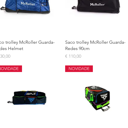
Visualização rápida
Visualização rápida
co trolley McRoller Guarda-
Saco trolley McRoller Guarda-
des Helmet
Redes 90cm
eço
Preço
130,00
€ 110,00
NOVIDADE
NOVIDADE