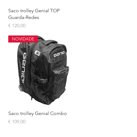
Visualização rápida
Saco trolley Genial TOP
Guarda-Redes
Preço
€ 120,00
NOVIDADE
Visualização rápida
Saco trolley Genial Combo
Preço
€ 109,00