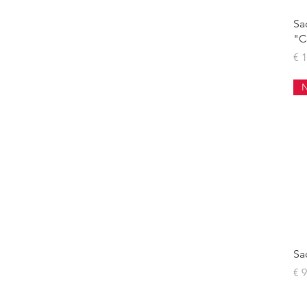
Sa
"C
Pr
€ 
Sa
Pr
€ 