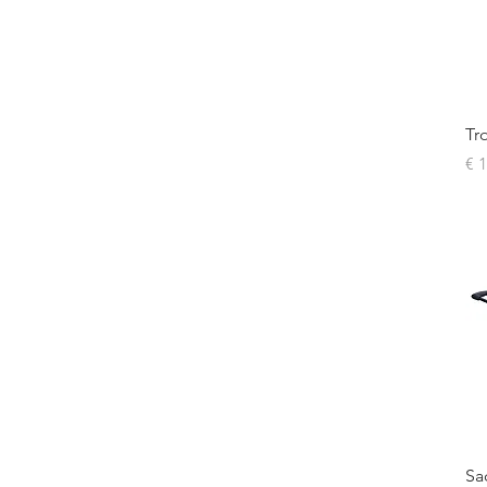
Tr
Pr
€ 
Sa