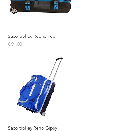
Visualização rápida
Saco trolley Replic Feel
Preço
€ 91,00
Visualização rápida
Saco trolley Reno Gipsy