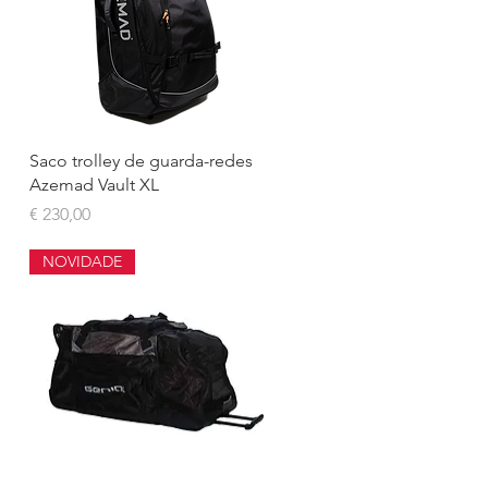
Visualização rápida
Saco trolley de guarda-redes
Azemad Vault XL
Preço
€ 230,00
NOVIDADE