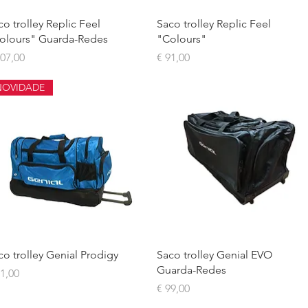
Visualização rápida
Visualização rápida
co trolley Replic Feel
Saco trolley Replic Feel
olours" Guarda-Redes
"Colours"
eço
Preço
107,00
€ 91,00
NOVIDADE
Visualização rápida
Visualização rápida
co trolley Genial Prodigy
Saco trolley Genial EVO
Guarda-Redes
eço
91,00
Preço
€ 99,00