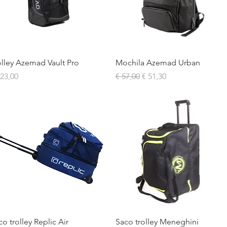
Visualização rápida
Visualização rápida
olley Azemad Vault Pro
Mochila Azemad Urban
eço
Preço normal
Preço promocional
123,00
€ 57,00
€ 51,30
Visualização rápida
Visualização rápida
co trolley Replic Air
Saco trolley Meneghini