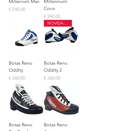
Millenium Max
Millennium
Coco
Preço
€ 240,00
Preço
€ 240,00
NOVIDADE
Botas Reno
Botas Reno
Oddity
Oddity 2
Preço
Preço
€ 260,00
€ 260,00
Botas Reno
Botas Reno