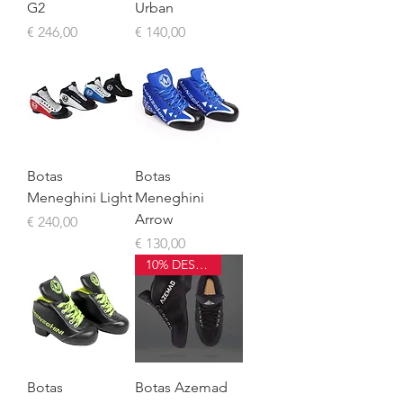
G2
Urban
Preço
Preço
€ 246,00
€ 140,00
Botas
Botas
Meneghini Light
Meneghini
Arrow
Preço
€ 240,00
Preço
€ 130,00
10% DESCONTO
Botas
Botas Azemad