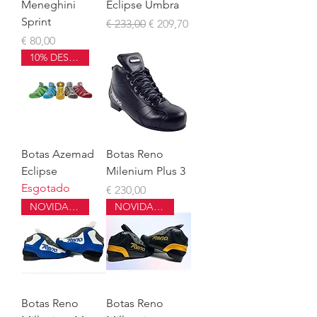
Meneghini
Eclipse Umbra
Sprint
Preço normal
Preço promocional
€ 233,00
€ 209,70
Preço
€ 80,00
10% DESCONTO
Botas Azemad
Botas Reno
Eclipse
Milenium Plus 3
Esgotado
Preço
€ 230,00
NOVIDADE
NOVIDADE
Botas Reno
Botas Reno