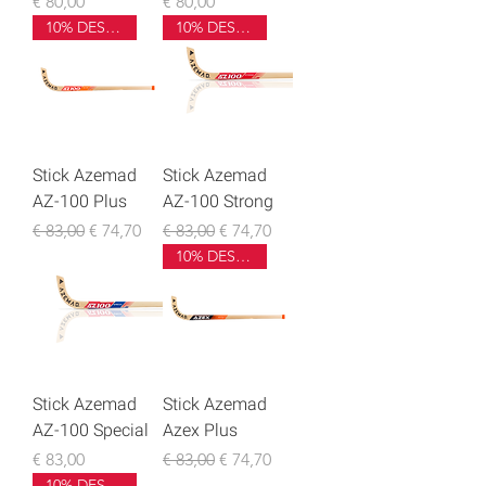
Preço
Preço
€ 80,00
€ 80,00
10% DESCONTO
10% DESCONTO
Stick Azemad
Stick Azemad
AZ-100 Plus
AZ-100 Strong
Preço normal
Preço promocional
Preço normal
Preço promocional
€ 83,00
€ 74,70
€ 83,00
€ 74,70
10% DESCONTO
Stick Azemad
Stick Azemad
AZ-100 Special
Azex Plus
Preço
Preço normal
Preço promocional
€ 83,00
€ 83,00
€ 74,70
10% DESCONTO