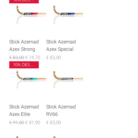
Stick Azemad
Stick Azemad
Azex Strong
Azex Special
Preço normal
Preço promocional
Preço
€ 83,00
€ 74,70
€ 83,00
10% DESCONTO
Stick Azemad
Stick Azemad
Azex Elite
RV66
Preço normal
Preço promocional
Preço
€ 91,00
€ 81,90
€ 83,00