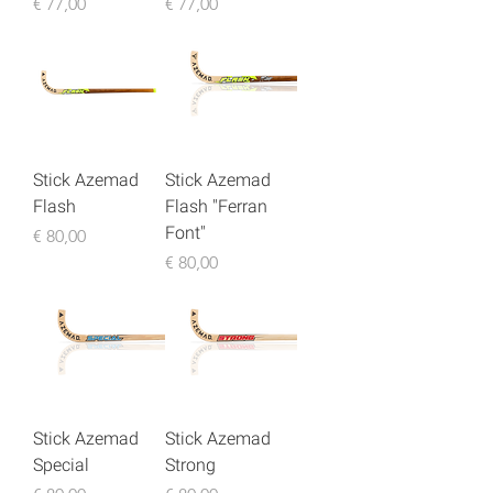
Preço
Preço
€ 77,00
€ 77,00
Stick Azemad
Stick Azemad
Flash
Flash "Ferran
Font"
Preço
€ 80,00
Preço
€ 80,00
Stick Azemad
Stick Azemad
Special
Strong