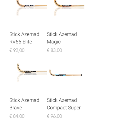
Stick Azemad
Stick Azemad
RV66 Elite
Magic
Preço
Preço
€ 92,00
€ 83,00
Stick Azemad
Stick Azemad
Brave
Compact Super
Preço
Preço
€ 84,00
€ 96,00