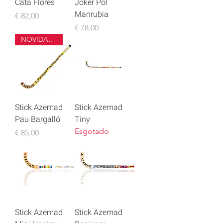
Cata Flores
Joker Pol
Manrubia
Preço
€ 82,00
Preço
€ 78,00
NOVIDADE
Stick Azemad
Stick Azemad
Pau Bargalló
Tiny
Esgotado
Preço
€ 85,00
Stick Azemad
Stick Azemad