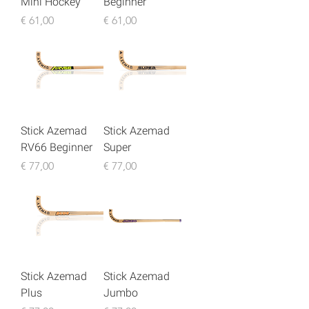
Mini Hockey
Beginner
Preço
Preço
€ 61,00
€ 61,00
Stick Azemad
Stick Azemad
RV66 Beginner
Super
Preço
Preço
€ 77,00
€ 77,00
Stick Azemad
Stick Azemad
Plus
Jumbo