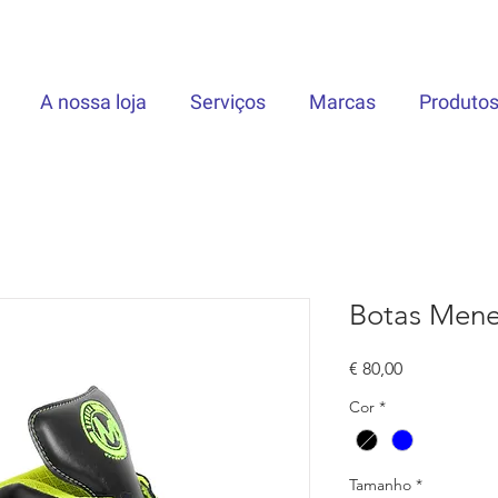
A nossa loja
Serviços
Marcas
Produto
Botas Meneg
Preço
€ 80,00
Cor
*
Tamanho
*