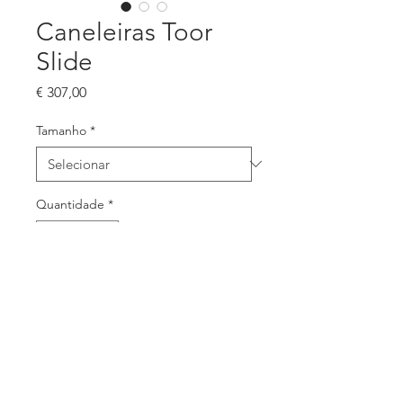
Caneleiras Toor
Slide
Preço
€ 307,00
Tamanho
*
Quantidade
*
Adicionar ao carrinho
Possibilidade de combinar cores,
imagens, nomes, números ou
logotipos