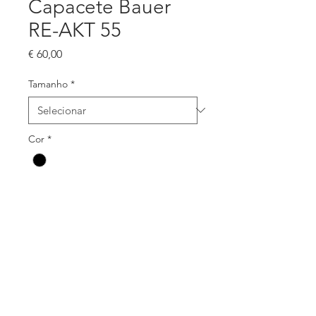
Capacete Bauer
RE-AKT 55
Preço
€ 60,00
Tamanho
*
Cor
*
Quantidade
*
Adicionar ao carrinho
Disponível em stock na cor preta.