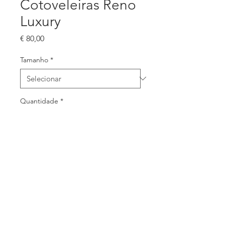
Cotoveleiras Reno
Luxury
Preço
€ 80,00
Tamanho
*
Quantidade
*
Adicionar ao carrinho
Par de cotoveleiras de guarda-redes.
Excelente protecção