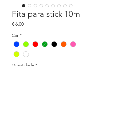
Fita para stick 10m
Preço
€ 6,00
Cor
*
Quantidade
*
Adicionar ao carrinho
Fita de pano para colocar no stick.
Disponível em várias cores