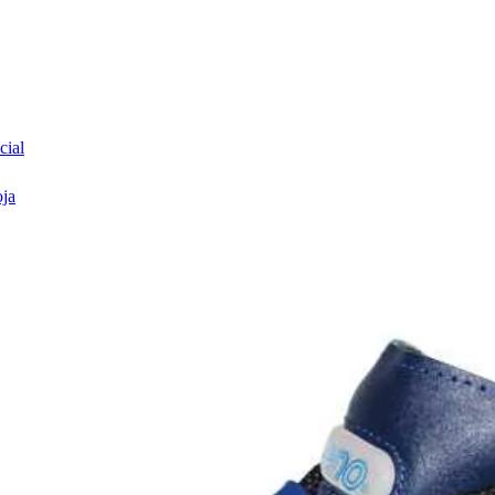
cial
oja