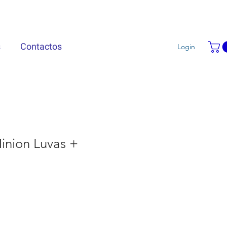
s
Contactos
Login
Minion Luvas +