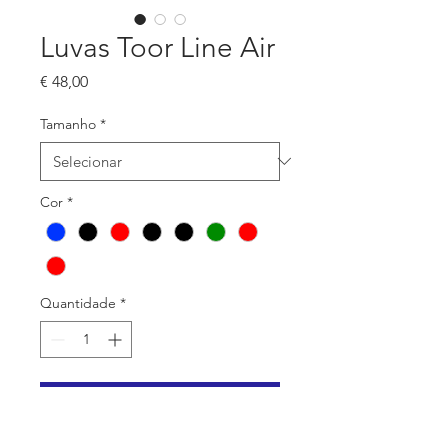
Luvas Toor Line Air
Preço
€ 48,00
Tamanho
*
Cor
*
Quantidade
*
Adicionar ao carrinho