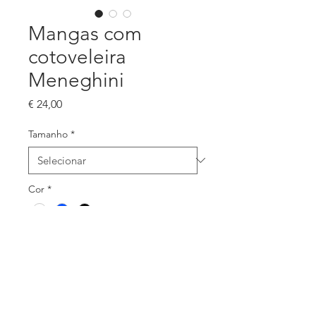
Mangas com
cotoveleira
Meneghini
Preço
€ 24,00
Tamanho
*
Cor
*
Quantidade
*
Adicionar ao carrinho