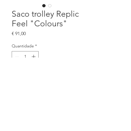
Saco trolley Replic
Feel "Colours"
Preço
€ 91,00
Quantidade
*
Adicionar ao carrinho
Saco troley de dois compartimentos
para jogador muito espaçoso.
Medidas: 56 x 35 x 32 cm