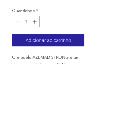
Quantidade
*
Adicionar ao carrinho
O modelo AZEMAD STRONG é um
stick em madeira, constituído por um
cabo largo e duro, com de uma pá
laminada em madeira de 90º de
curvatura, revestida com material
compósito.
É um stick com melhor distribuição
de massa, o perfil do cabo permite
um remate mais preciso.